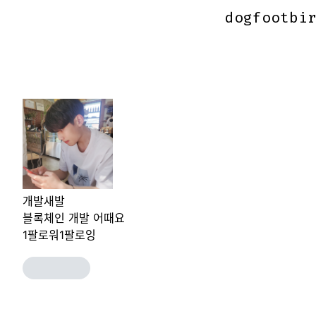
dogfootbi
dogfootbi
개발새발
블록체인 개발 어때요
1
팔로워
1
팔로잉