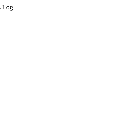
.log
.log