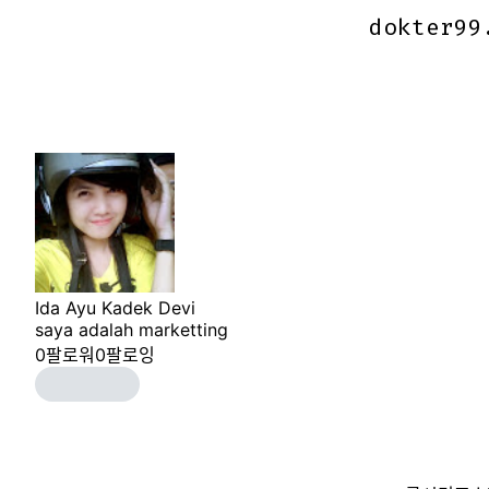
dokter99
dokter99
Ida Ayu Kadek Devi
saya adalah marketting
0
팔로워
0
팔로잉