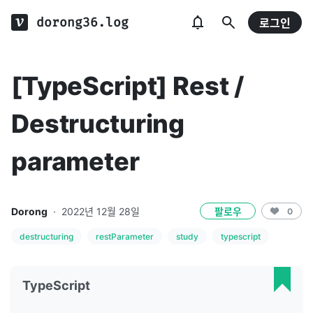
dorong36.log
로그인
[TypeScript] Rest /
Destructuring
parameter
Dorong
·
2022년 12월 28일
팔로우
0
destructuring
restParameter
study
typescript
TypeScript