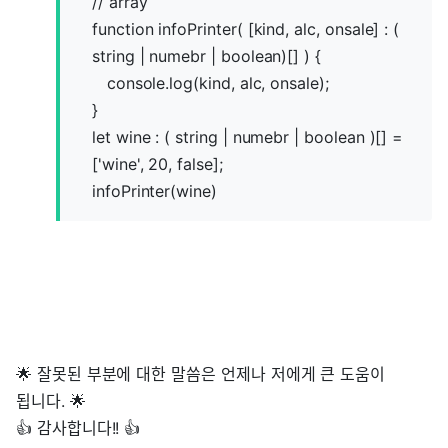
// array
function infoPrinter( [kind, alc, onsale] : (
string | numebr | boolean)[] ) {
console.log(kind, alc, onsale);
}
let wine : ( string | numebr | boolean )[] =
['wine', 20, false];
infoPrinter(wine)
🌟 잘못된 부분에 대한 말씀은 언제나 저에게 큰 도움이
됩니다. 🌟
👍 감사합니다!! 👍