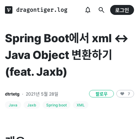
dragontiger.log
로그인
Spring Boot에서 xml ↔
Java Object 변환하기
(feat. Jaxb)
dtrtetg
·
2021년 5월 28일
팔로우
7
Java
Jaxb
Spring boot
XML