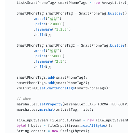
List
<
SmartPhoneTag
>
 smartPhoneTags 
=
new
ArrayList
<
>
(
)
;
SmartPhoneTag
 smartPhoneTag 
=
SmartPhoneTag
.
builder
(
)
.
model
(
"샘성"
)
.
price
(
1230000
)
.
firmware
(
"1.2.3"
)
.
build
(
)
;
SmartPhoneTag
 smartPhoneTag2 
=
SmartPhoneTag
.
builder
(
)
.
model
(
"엘징"
)
.
price
(
1150000
)
.
firmware
(
"2.5"
)
.
build
(
)
;
    smartPhoneTags
.
add
(
smartPhoneTag
)
;
    smartPhoneTags
.
add
(
smartPhoneTag2
)
;
    xmlListTag
.
setSmartPhoneTags
(
smartPhoneTags
)
;
// When
    marshaller
.
setProperty
(
Marshaller
.
JAXB_FORMATTED_OUTPUT
,
    marshaller
.
marshal
(
xmlListTag
,
 file
)
;
FileInputStream
 fileInputStream 
=
new
FileInputStream
(
fi
byte
[
]
 bytes 
=
 fileInputStream
.
readAllBytes
(
)
;
String
 content 
=
new
String
(
bytes
)
;