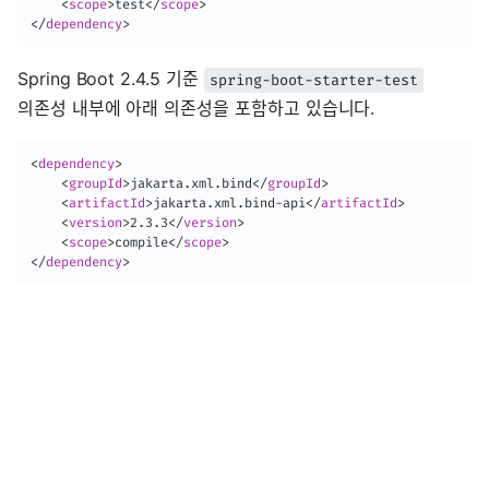
<
scope
>
test
</
scope
>
</
dependency
>
Spring Boot 2.4.5 기준
spring-boot-starter-test
의존성 내부에 아래 의존성을 포함하고 있습니다.
<
dependency
>
<
groupId
>
jakarta.xml.bind
</
groupId
>
<
artifactId
>
jakarta.xml.bind-api
</
artifactId
>
<
version
>
2.3.3
</
version
>
<
scope
>
compile
</
scope
>
</
dependency
>