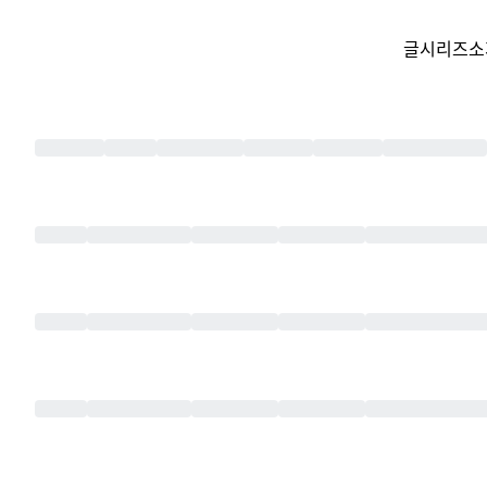
글
시리즈
소