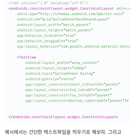
<?xml version="1.0" encoding="utf-8"?>
<
androidx.constraintlayout.widget.ConstraintLayout
xmlns:
and
xmlns:
app
=
"
http://schemas.android.com/apk/res-auto
"
android:
id
=
"
@+id/bottomSheetDashBoardLayout
"
android:
layout_width
=
"
match_parent
"
android:
layout_height
=
"
match_parent
"
app:
behavior_hideable
=
"
true
"
app:
behavior_draggable
=
"
true
"
app:
layout_behavior
=
"
com.google.android.material.bottoms
<
TextView
android:
layout_width
=
"
wrap_content
"
android:
layout_height
=
"
400dp
"
android:
text
=
"
bottomSheet Dialog
"
android:
gravity
=
"
center
"
app:
layout_constraintStart_toStartOf
=
"
parent
"
app:
layout_constraintEnd_toEndOf
=
"
parent
"
app:
layout_constraintTop_toTopOf
=
"
parent
"
app:
layout_constraintBottom_toBottomOf
=
"
parent
"
/>
</
androidx.constraintlayout.widget.ConstraintLayout
>
예시에서는 간단한 텍스트파일을 띄우기로 해보자. 그리고