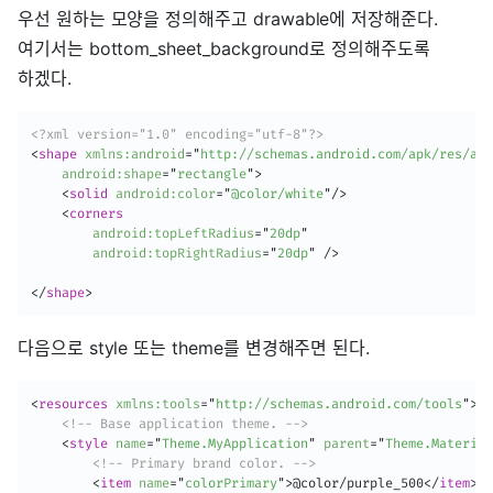
우선 원하는 모양을 정의해주고 drawable에 저장해준다.
여기서는 bottom_sheet_background로 정의해주도록
하겠다.
<?xml version="1.0" encoding="utf-8"?>
<
shape
xmlns:
android
=
"
http://schemas.android.com/apk/res/and
android:
shape
=
"
rectangle
"
>
<
solid
android:
color
=
"
@color/white
"
/>
<
corners
android:
topLeftRadius
=
"
20dp
"
android:
topRightRadius
=
"
20dp
"
/>
</
shape
>
다음으로 style 또는 theme를 변경해주면 된다.
<
resources
xmlns:
tools
=
"
http://schemas.android.com/tools
"
>
<!-- Base application theme. -->
<
style
name
=
"
Theme.MyApplication
"
parent
=
"
Theme.Material
<!-- Primary brand color. -->
<
item
name
=
"
colorPrimary
"
>
@color/purple_500
</
item
>