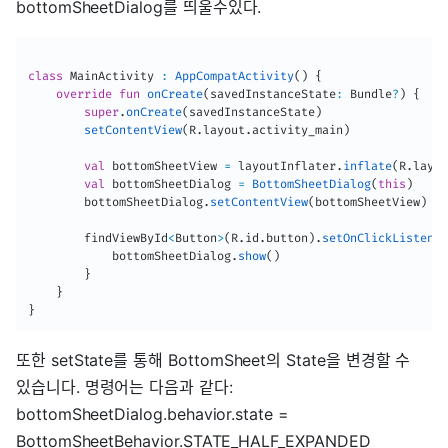
bottomSheetDialog를 띄울수있다.
class
 MainActivity 
:
AppCompatActivity
(
)
{
override
fun
onCreate
(
savedInstanceState
:
 Bundle
?
)
{
super
.
onCreate
(
savedInstanceState
)
setContentView
(
R
.
layout
.
activity_main
)
val
 bottomSheetView 
=
 layoutInflater
.
inflate
(
R
.
layou
val
 bottomSheetDialog 
=
BottomSheetDialog
(
this
)
        bottomSheetDialog
.
setContentView
(
bottomSheetView
)
        findViewById
<
Button
>
(
R
.
id
.
button
)
.
setOnClickListener
            bottomSheetDialog
.
show
(
)
}
}
}
또한 setState를 통해 BottomSheet의 State을 변경할 수
있습니다. 명령어는 다음과 같다:
bottomSheetDialog.behavior.state =
BottomSheetBehavior.STATE_HALF_EXPANDED