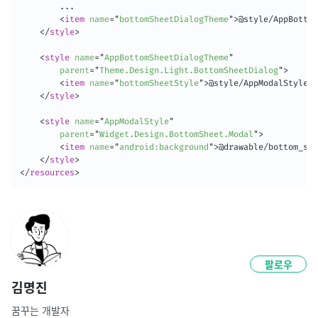
		...

<
item
name
=
"
bottomSheetDialogTheme
"
>
@style/AppBottom
</
style
>
<
style
name
=
"
AppBottomSheetDialogTheme
"
parent
=
"
Theme.Design.Light.BottomSheetDialog
"
>
<
item
name
=
"
bottomSheetStyle
"
>
@style/AppModalStyle
</
</
style
>
<
style
name
=
"
AppModalStyle
"
parent
=
"
Widget.Design.BottomSheet.Modal
"
>
<
item
name
=
"
android:background
"
>
@drawable/bottom_she
</
style
>
</
resources
>
팔로우
김명진
꿈꾸는 개발자