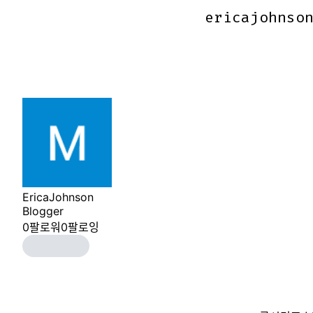
ericajohnso
ericajohnso
EricaJohnson
Blogger
0
팔로워
0
팔로잉