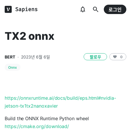
Sapiens
로그인
TX2 onnx
BERT
·
2023년 6월 6일
팔로우
0
Onnx
https://onnxruntime.ai/docs/build/eps.html#nvidia-
jetson-tx1tx2nanoxavier
Build the ONNX Runtime Python wheel
https://cmake.org/download/