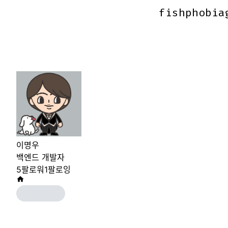
fishphobia
fishphobia
이명우
백엔드 개발자
5
팔로워
1
팔로잉