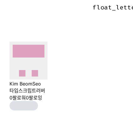
float_lett
float_lett
Kim BeomSeo
타입스크립트러버
0
팔로워
0
팔로잉