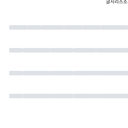
글
시리즈
소