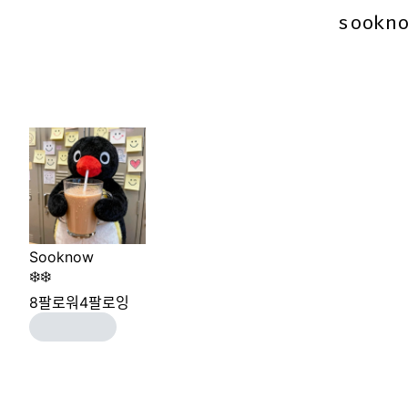
sookn
sookn
Sooknow
❄️❄️
8
팔로워
4
팔로잉