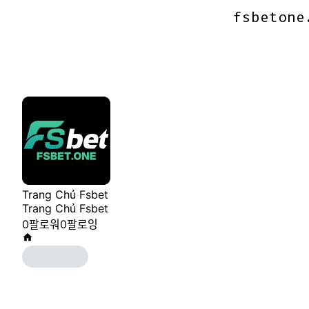
fsbetone
fsbetone
Trang Chủ Fsbet
Trang Chủ Fsbet
0
팔로워
0
팔로잉