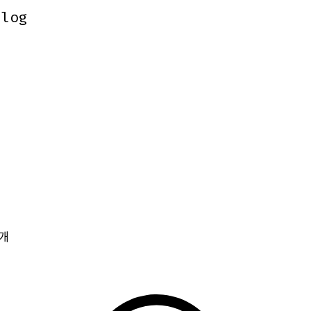
.log
.log
개