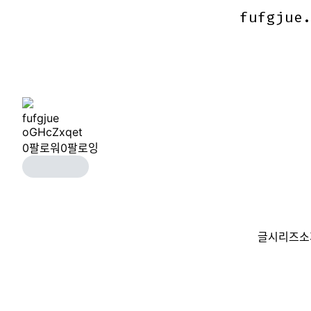
fufgjue
fufgjue
fufgjue
oGHcZxqet
0
팔로워
0
팔로잉
글
시리즈
소