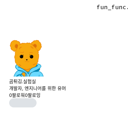
fun_func
fun_func
곰튀김.실험실
개발자, 엔지니어를 위한 유머
0
팔로워
0
팔로잉