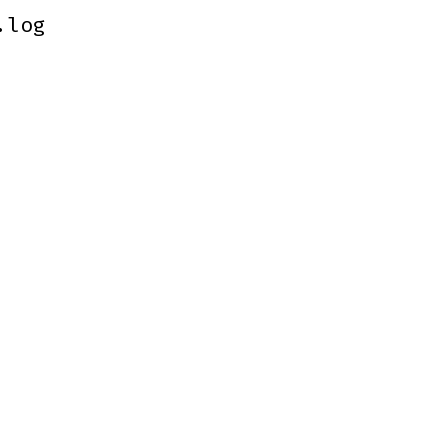
.log
.log