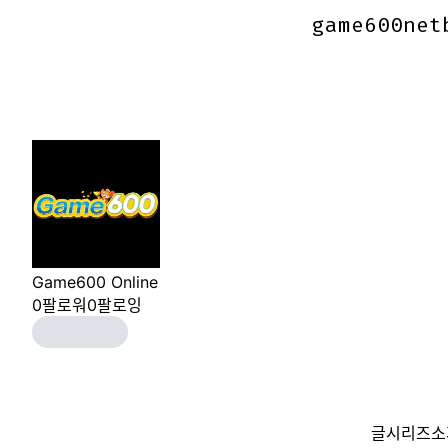
game600net
game600net
Game600 Online
0
팔로워
0
팔로잉
글
시리즈
소