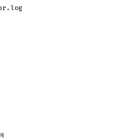
br.log
br.log
개