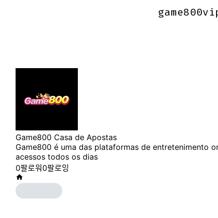
game800vi
game800vi
Game800 Casa de Apostas
Game800 é uma das plataformas de entretenimento onl
acessos todos os dias
0
팔로워
0
팔로잉