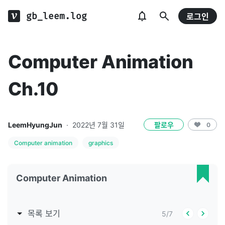
gb_leem.log
로그인
Computer Animation
Ch.10
LeemHyungJun
·
2022년 7월 31일
팔로우
0
Computer animation
graphics
Computer Animation
목록 보기
5
/
7