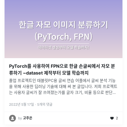
PyTorch를 사용하여 FPN으로 한글 손글씨에서 자모 분
류하기 ~dataset 제작부터 모델 학습까지
졸업 프로젝트인 태블릿PC용 글씨 연습 어플에서 글씨 분석 기능
을 위해 사용한 딥러닝 기술에 대해 써 본 글입니다. 저희 프로젝트
는 사용자 글씨가 잘 쓰여졌는가를 글자 크기, 비율 등으로 판단하
고자하기때문에 딥러닝을 사용하여 한글 이미지에서 초성, 중성,
종성(이후 글
...
2022년 5월 17일
·
5
개의 댓글
by
고주은
2