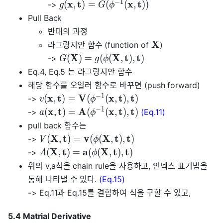
−
1
x
t
x
t
(
,
)
=
(
(
,
)
)
->
g
G
ϕ
Pull Back
반대의 과정
X
라그랑지안 함수 (function of
)
X
X
t
t
(
)
=
(
(
,
)
,
)
->
G
g
ϕ
Eq.4, Eq.5 는 라그랑지안 함수
해당 함수를 오일러 함수로 바꾸면 (push forward)
−
1
x
t
V
x
t
t
(
,
)
=
(
(
,
)
,
)
->
v
ϕ
−
1
x
t
A
x
t
t
(
,
)
=
(
(
,
)
,
)
->
(Eq.11)
a
ϕ
pull back 함수는
X
t
v
X
t
t
(
,
)
=
(
(
,
)
,
)
->
V
ϕ
X
t
a
X
t
t
(
,
)
=
(
(
,
)
,
)
->
A
ϕ
위의 v,a식을 chain rule을 사용하고, 인덱스 표기법을
통해 나타낼 수 있다.
(Eq.15)
-> Eq.11과 Eq.15를 결합하여 식을 구할 수 있고,
5.4 Matrial Derivative