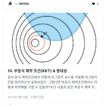
by
NK590
2
10. 부등식 제약 조건(KKT) & 쌍대성
앞서 등식 제약조건에서 어떻게 라그랑주 승수를 이용해 라그랑지
안을 정의하는지 살펴보았다. 그렇다면 부등식 제약조건에서는 어
떻게 최적해를 구할 수 있을까?우선 다음과 같은 부등식 제약 조건
이 있다고 생각해보자. $$minimize\_{\\textbf{x}} f(\\tex
...
2021년 9월 18일
·
0
개의 댓글