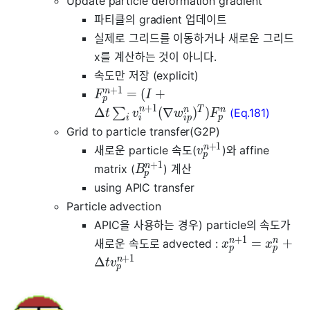
Update particle deformation gradient
파티클의 gradient 업데이트
실제로 그리드를 이동하거나 새로운 그리드
x를 계산하는 것이 아니다.
속도만 저장 (explicit)
+
1
n
=
(
+
F
I
p
+
1
n
n
T
n
Δ
(
∇
)
)
∑
(Eq.181)
t
v
w
F
p
i
p
i
i
Grid to particle transfer(G2P)
+
1
n
새로운 particle 속도(
)와 affine
v
p
+
1
n
matrix (
) 계산
B
p
using APIC transfer
Particle advection
APIC을 사용하는 경우) particle의 속도가
+
1
n
n
=
+
새로운 속도로 advected :
x
x
p
p
+
1
n
Δ
t
v
p