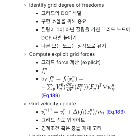
Identify grid degree of freedoms
그리드의 DOF 식별
구현 효율을 위해 중요
질량이 0이 아닌 질량을 가진 그리드 노드에
DOF 라벨 붙이기
다른 모든 노드는 정적으로 유지
Compute explicit grid forces
그리드 force 계산 (explicit)
n
f
i
n
n
=
(
)
=
by
f
f
x
i
i
i
∂
Ψ
0
n
n
T
n
−
(
(
)
)
(
)
∇
∑
p
V
F
F
w
∂
p
p
p
i
p
p
F
(Eq.189)
Grid velocity update
+
1
n
n
n
=
+
Δ
(
)
/
(Eq.183)
v
v
t
f
x
m
i
i
i
i
i
그리드 속도 업데이트
경계조건 혹은 충돌 개체 고려