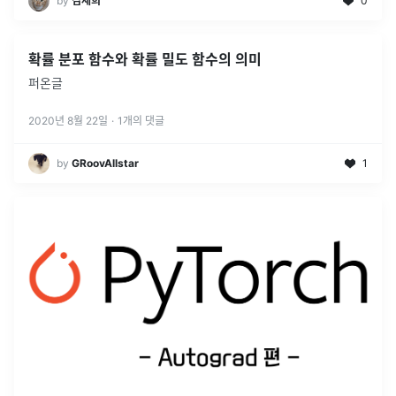
by
김재희
0
확률 분포 함수와 확률 밀도 함수의 의미
퍼온글
2020년 8월 22일
·
1
개의 댓글
by
GRoovAllstar
1