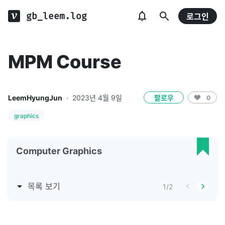
gb_leem.log
로그인
MPM Course
LeemHyungJun
·
2023년 4월 9일
팔로우
0
graphics
Computer Graphics
목록 보기
1
/
2