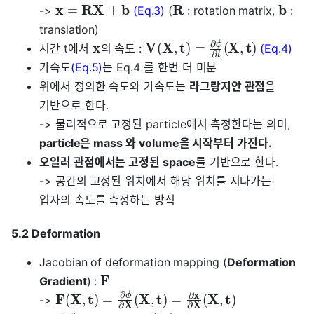
x
R
X
b
R
b
=
+
->
(Eq.3)
(
: rotation matrix,
:
translation)
∂
ϕ
x
V
X
t
X
t
(
,
)
=
(
,
)
시간 t에서
의 속도 :
(Eq.4)
∂
t
가속도
(Eq.5)
는 Eq.4 를 한번 더 미분
위에서 정의한 속도와 가속도는
라그랑지안 관점
을
기반으로 한다.
-> 물리적으로 고정된 particle에서 측정한다는 의미,
particle은 mass 와 volume을 시작부터 가진다.
오일러 관점에서는 고정된 space
를 기반으로 한다.
-> 공간의 고정된 위치에서 해당 위치를 지나가는
입자의 속도를 측정하는 방식
5.2 Deformation
Jacobian of deformation mapping (
Deformation
F
Gradient
) :
∂
x
∂
ϕ
F
X
t
X
t
X
t
(
,
)
=
(
,
)
=
(
,
)
->
X
X
∂
∂