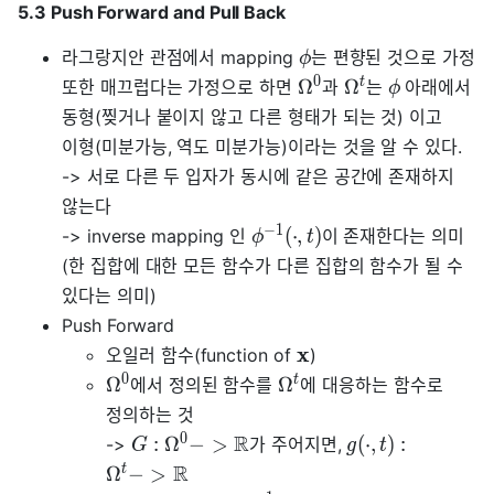
5.3 Push Forward and Pull Back
라그랑지안 관점에서 mapping
는 편향된 것으로 가정
ϕ
0
t
Ω
Ω
또한 매끄럽다는 가정으로 하면
과
는
아래에서
ϕ
동형(찢거나 붙이지 않고 다른 형태가 되는 것) 이고
이형(미분가능, 역도 미분가능)이라는 것을 알 수 있다.
-> 서로 다른 두 입자가 동시에 같은 공간에 존재하지
않는다
−
1
(
⋅
,
)
-> inverse mapping 인
이 존재한다는 의미
ϕ
t
(한 집합에 대한 모든 함수가 다른 집합의 함수가 될 수
있다는 의미)
Push Forward
x
오일러 함수(function of
)
0
t
Ω
Ω
에서 정의된 함수를
에 대응하는 함수로
정의하는 것
0
R
:
Ω
−
>
(
⋅
,
)
:
->
가 주어지면,
G
g
t
R
t
Ω
−
>