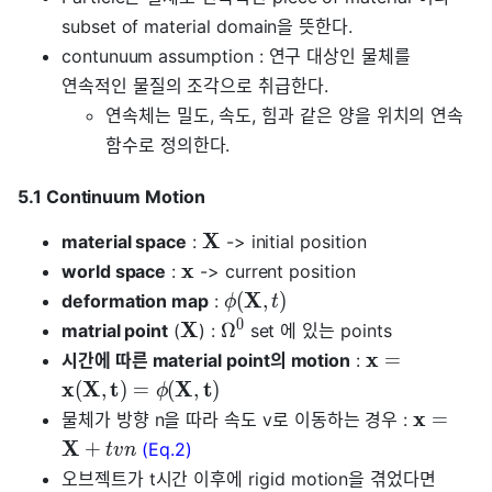
subset of material domain을 뜻한다.
contunuum assumption : 연구 대상인 물체를
연속적인 물질의 조각으로 취급한다.
연속체는 밀도, 속도, 힘과 같은 양을 위치의 연속
함수로 정의한다.
5.1 Continuum Motion
X
material space
:
-> initial position
x
world space
:
-> current position
X
(
,
)
deformation map
:
ϕ
t
0
X
Ω
matrial point
(
) :
set 에 있는 points
x
=
시간에 따른 material point의 motion
:
x
X
t
X
t
(
,
)
=
(
,
)
ϕ
x
=
물체가 방향 n을 따라 속도 v로 이동하는 경우 :
X
+
(Eq.2)
t
v
n
오브젝트가 t시간 이후에 rigid motion을 겪었다면