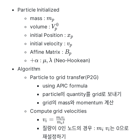
Particle Initialized
mass :
m
p
0
volume :
V
p
initial Position :
x
p
initial velocity :
v
p
Affine Matrix :
B
p
+
,
:
(Neo-Hookean)
α
μ
λ
Algorithm
Particle to grid transfer(P2G)
using APIC formula
particle의 quantity를 grid로 보내기
grid의 mass와 momentum 계산
Compute grid velocities
m
v
=
v
i
i
i
m
i
u
질량이 0인 노드의 경우 :
는 0으로
m
v
i
i
재설정하기