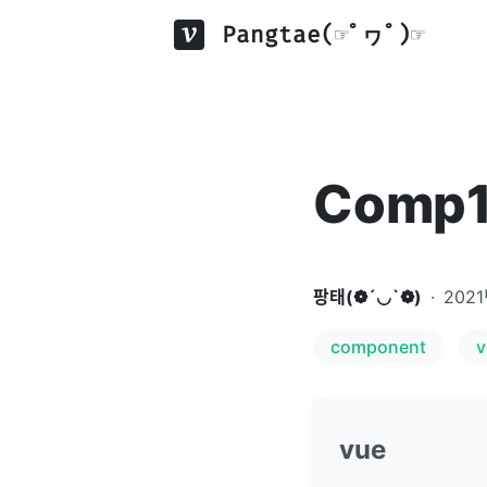
Pangtae(☞ﾟヮﾟ)☞
Comp1
팡태(❁´◡`❁)
·
2021
component
v
vue