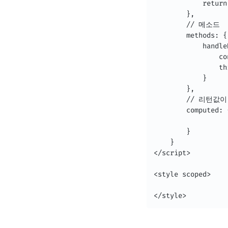
            return 
        },

        // 메소드

        methods: {

            handle
                co
               
            }

        },

        // 리턴값
        computed: {
        }

    }

</script>

<style scoped>

</style>