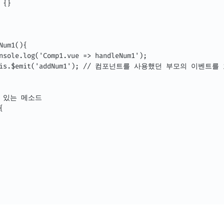
{}

Num1(){

nsole.log('Comp1.vue => handleNum1');

 this.$emit('addNum1'); // 컴포넌트를 사용했던 부모의 이벤트를 
이 있는 메소드


