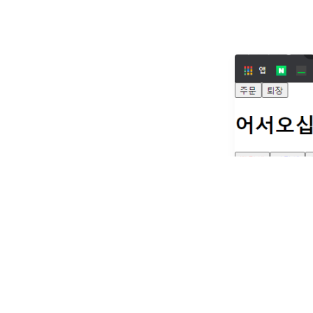
state 설명 (
useState클
(constructor,
트 내부에서 바꿀
props는 부모
2020년 12월 29일
넌트로
...
by
DongGu