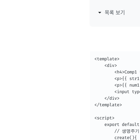
목록 보기
<template>

    <div>

        <h4>Comp1
        <p>{{ str1
        <p>{{ num1
        <input ty
    </div>

</template>

<script>

    export default 
        // 생명주기

        create(){
