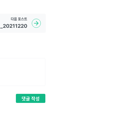
다음
포스트
_20211220
댓글
작성