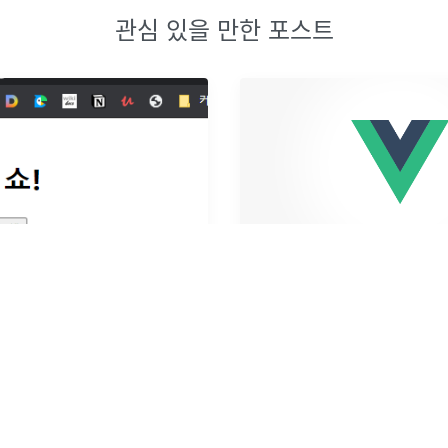
관심 있을 만한 포스트
[말로 풀어쓴 React] state (함수형, 클래스형 컴포넌트 비교)
props와 비교)함수형 컴포넌트
코드의 재사용을 위해 컴포넌트를
래스형 컴포넌트 초기값
컴포넌트와 자식 컴포넌트의 데이
 state), setStatestate는 컴포넌
요하다.부모 컴포넌트의 값을 자
 수 있는, 바뀔 수 있는 값입니다.
내려준다.자식 컴포넌트에서 값이 
 컴포넌트에서 설정하여 자식 컴포
실을 부모 컴포넌트에도 알려야한
·
0
개의 댓글
2021년 6월 3일
·
0
개의 댓글
방법은 바인딩하고 싶은 데이터를
4
by
어느 개발자