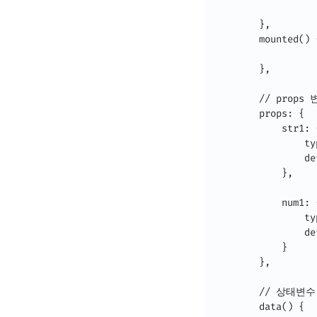
        },

        mounted() {
        },

        // pro
        props: {

            str1: {
                ty
                de
            },

            num1: {
                ty
                de
            }

        },

        // 상태변수

        data() {
