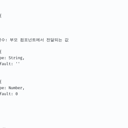


ps 변수: 부모 컴포넌트에서 전달되는 값



pe: String,

fault: ''



pe: Number,

fault: 0
