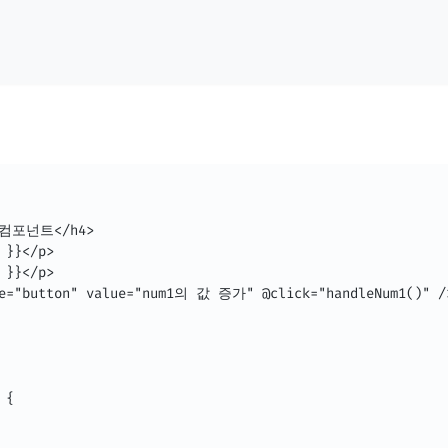
 컴포넌트</h4>

 }}</p>

 }}</p>

pe="button" value="num1의 값 증가" @click="handleNum1()" />
{
