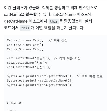
이런 클래스가 있을때, 객체를 생성하고 객체 인스턴스로
catName을 활용할 수 있다. setCatName 메소드와
getCatName 메소드에서
를 활용했는데, 실제
this
코드에서
가 어떤 역할을 하는지 살펴보자.
this
Cat cat1 = new Cat();   // 객체 생성

Cat cat2 = new Cat();

Cat cat3 = new Cat();

cat1.setCatName('고등어');  // 객체 이름 지정

cat2.setCatName('치즈');

cat3.setCatName('깜장이');

System.out.println(cat1.getCatName());  // 객체 이름 반환

System.out.println(cat2.getCatName());

System.out.println(cat3.getCatName());

> 결과 값: 
