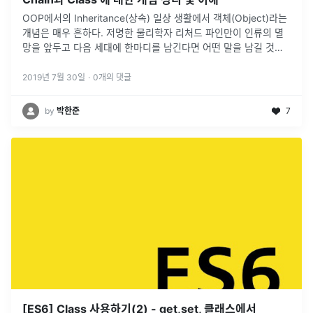
OOP에서의 Inheritance(상속) 일상 생활에서 객체(Object)라는
개념은 매우 흔하다. 저명한 물리학자 리처드 파인만이 인류의 멸
망을 앞두고 다음 세대에 한마디를 남긴다면 어떤 말을 남길 것인
지에 대한 질문에 다음과 같이 답했다. > "모든 것은 원자로 이루어
져 있다." 원자가 모여 어떠한 객체가 되고 또 어떠한 객체들이 모
2019년 7월 30일
·
0
개의 댓글
여 더 큰 객...
by
박한준
7
[ES6] Class 사용하기(2) - get,set, 클래스에서