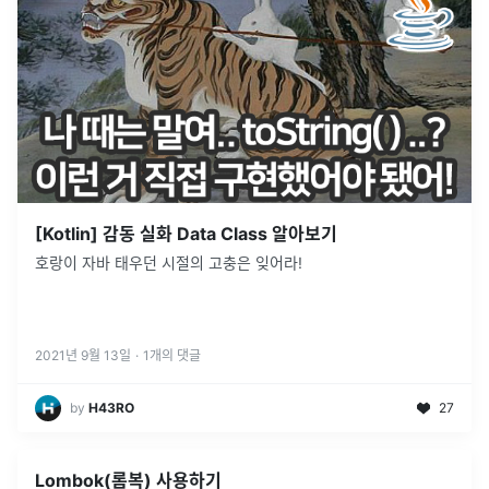
[Kotlin] 감동 실화 Data Class 알아보기
호랑이 자바 태우던 시절의 고충은 잊어라!
2021년 9월 13일
·
1
개의 댓글
by
H43RO
27
Lombok(롬복) 사용하기