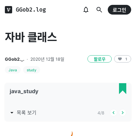
GGob2.log
로그인
자바 클래스
GGob2._.
·
2020년 12월 18일
팔로우
1
Java
study
java_study
목록 보기
4
/
8