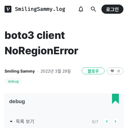
SmilingSammy.log
로그인
boto3 client
NoRegionError
Smiling Sammy
·
2022년 3월 29일
팔로우
0
debug
debug
목록 보기
6
/
7