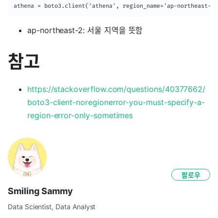
athena = boto3.client('athena', region_name='ap-northeast-2'
ap-northeast-2: 서울 지역을 뜻함
참고
https://stackoverflow.com/questions/40377662/
boto3-client-noregionerror-you-must-specify-a-
region-error-only-sometimes
팔로우
Smiling Sammy
Data Scientist, Data Analyst