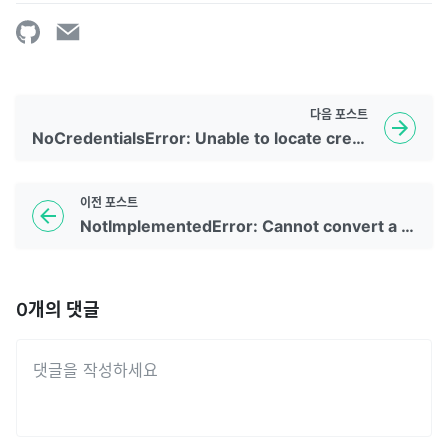
다음
포스트
NoCredentialsError: Unable to locate credentials
이전
포스트
NotImplementedError: Cannot convert a symbolic Tensor to a numpy array
0
개의 댓글