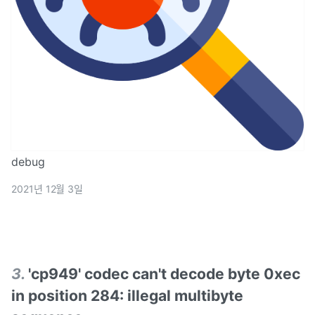
debug
2021년 12월 3일
3
.
'cp949' codec can't decode byte 0xec
in position 284: illegal multibyte