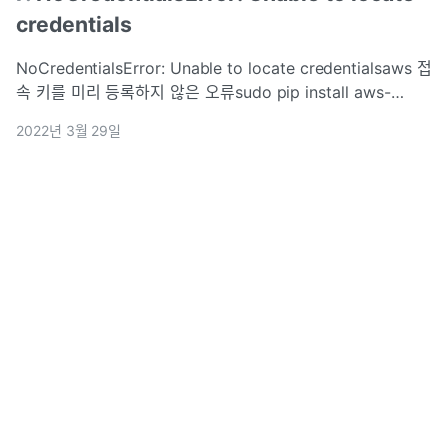
credentials
NoCredentialsError: Unable to locate credentialsaws 접
속 키를 미리 등록하지 않은 오류sudo pip install aws-
shellaws configureAWS Access Key ID None: 발급받은
2022년 3월 29일
값 입력AWS Sec