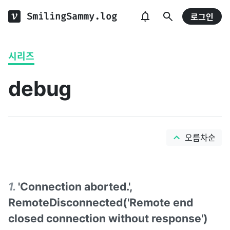
SmilingSammy.log
로그인
시리즈
debug
오름차순
1
.
'Connection aborted.',
RemoteDisconnected('Remote end
closed connection without response')