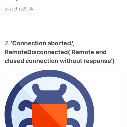
2021년 12월 3일
2
.
'Connection aborted.',
RemoteDisconnected('Remote end
closed connection without response')