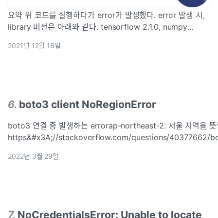
요약 위 코드를 실행하다가 error가 발생했다. error 발생 시,
library 버전은 아래와 같다. tensorflow 2.1.0, numpy
1.20.4 해결 검색 시, numpy버전을 1.19로 downgrade하고
2021년 12월 16일
tensorflow를 2.4.1로 upgrade하면 되는 것으로 보였다. 위
의 방식으로 진행하니 해결이 되었다~ 참고 체봄 ...
6
.
boto3 client NoRegionError
boto3 연결 중 발생하는 errorap-northeast-2: 서울 지역을 
https&#x3A;//stackoverflow.com/questions/40377662/b
client-noregionerror-you-must-specify-a-region-e
2022년 3월 29일
7
.
NoCredentialsError: Unable to locate