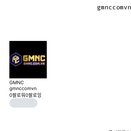
gmnccomv
gmnccomv
GMNC
gmnccomvn
0
팔로워
0
팔로잉