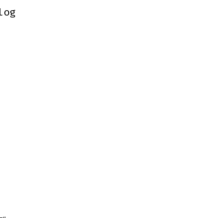
log
log