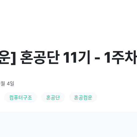
] 혼공단 11기 - 1주차
1월 4일
컴퓨터구조
혼공단
혼공컴운