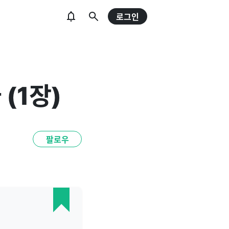
로그인
 (1장)
팔로우