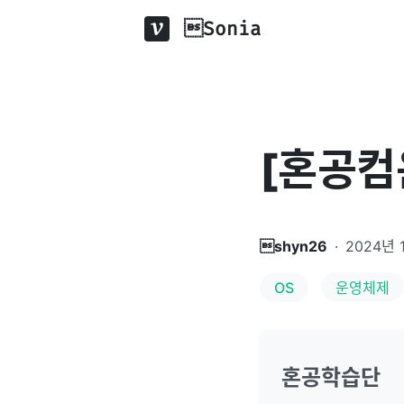
Sonia
[혼공컴운
shyn26
·
2024년 
OS
운영체제
혼공학습단