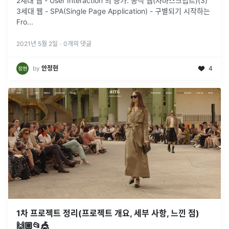
2세대 웹 - User Interaction 의 증가. 동적 웹(자바스크립트)(3)
3세대 웹 - SPA(Single Page Application) - 구별되기 시작하는
Fro
...
2021년 5월 2일
·
0
개의 댓글
by
안정현
4
1차 프로젝트 정리(프로젝트 개요, 세부 사항, 느낀 점)
🙌🏼📂🎪