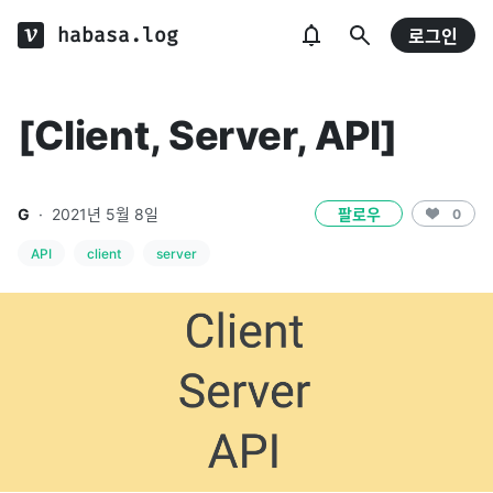
habasa.log
로그인
[Client, Server, API]
G
·
2021년 5월 8일
팔로우
0
API
client
server