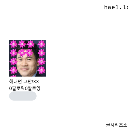
hae1.l
hae1.l
해내면 그만!XX
0
팔로워
0
팔로잉
글
시리즈
소