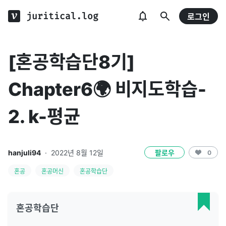
juritical.log
로그인
[혼공학습단8기]
Chapter6🌍 비지도학습-
2. k-평균
hanjuli94
·
2022년 8월 12일
팔로우
0
혼공
혼공머신
혼공학습단
혼공학습단