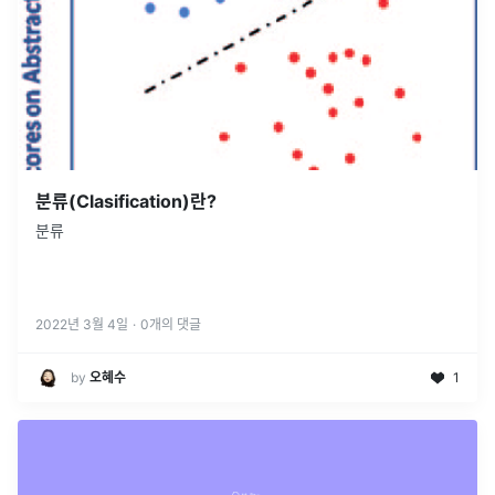
분류(Clasification)란?
분류
2022년 3월 4일
·
0
개의 댓글
by
오혜수
1