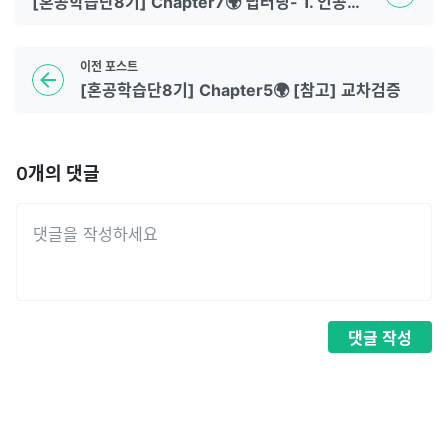
[혼공학습단8기] Chapter7🌍 딥러닝- 1. 인공신경망 <확인문제>
이전
포스트
[혼공학습단8기] Chapter5🌍 [참고] 교차검증
0
개의 댓글
댓글
작성