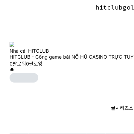
hitclubgo
hitclubgo
Nhà cái HITCLUB
HITCLUB - Cổng game bài NỔ HŨ CASINO TRỰC TU
0
팔로워
0
팔로잉
글
시리즈
소