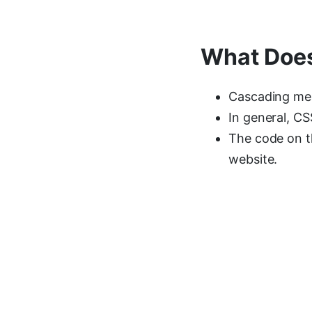
What Doe
Cascading mea
In general, CS
The code on th
website.