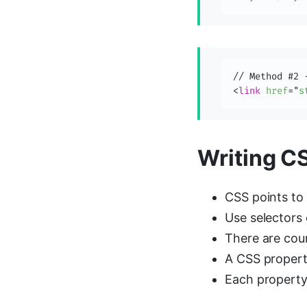
<
link
href
=
"
s
Writing C
CSS points to 
Use selectors
There are co
A CSS propert
Each property