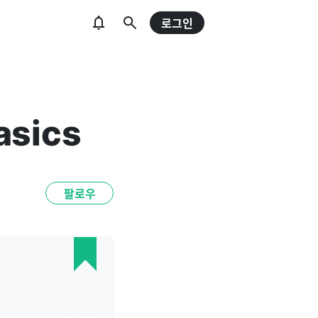
로그인
asics
팔로우