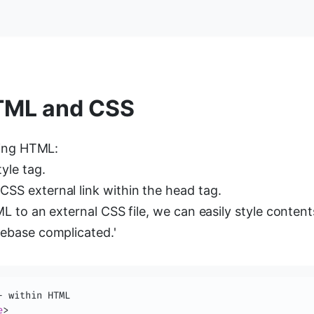
TML and CSS
ling HTML:
tyle tag.
 CSS external link within the head tag.
L to an external CSS file, we can easily style conten
base complicated.'
e
>