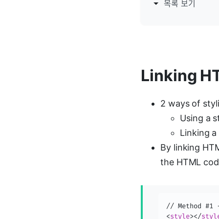
목록 보기
Linking H
2 ways of sty
Using a s
Linking a
By linking HTM
the HTML code
<
style
>
</
styl