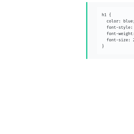
h1 {

  color: blue;
  font-style: 
  font-weight:
  font-size: 2
}