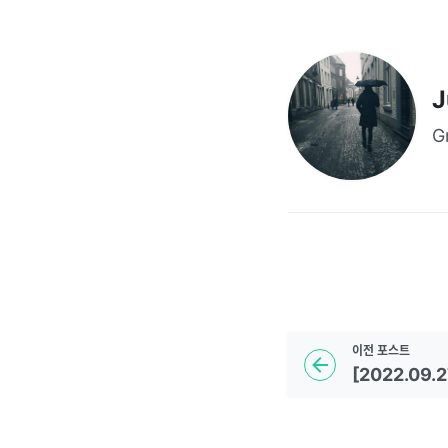
J
G
이전
포스트