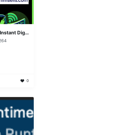
Buy Naver Accounts for Instant Digital Presence in Korea Market
264
0