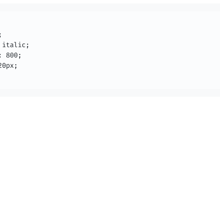


italic;

 800;

0px;
