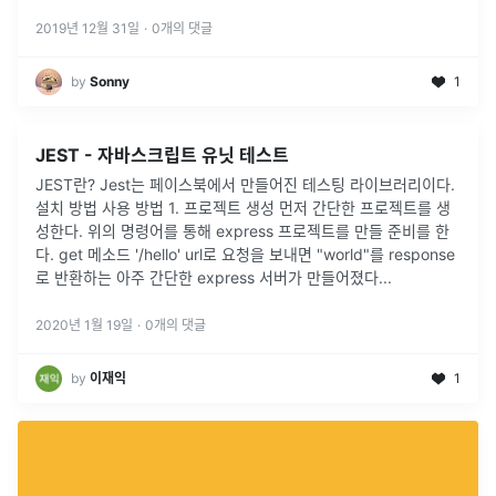
립트 언어) JavaScript란? JavaScript는 웹을 위한 인터프리터
언어이자 객체기반의 스크립트 프로그래밍 언어이며 HTML의 특
2019년 12월 31일
·
0
개의 댓글
정...
by
Sonny
1
JEST - 자바스크립트 유닛 테스트
JEST란? Jest는 페이스북에서 만들어진 테스팅 라이브러리이다.
설치 방법 사용 방법 1. 프로젝트 생성 먼저 간단한 프로젝트를 생
성한다. 위의 명령어를 통해 express 프로젝트를 만들 준비를 한
다. get 메소드 '/hello' url로 요청을 보내면 "world"를 response
로 반환하는 아주 간단한 express 서버가 만들어졌다...
2020년 1월 19일
·
0
개의 댓글
by
이재익
1