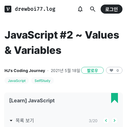
drewboi77.log
로그인
JavaScript #2 ~ Values
& Variables
HJ's Coding Journey
·
2021년 5월 18일
팔로우
0
JavaScript
SelfStudy
[Learn] JavaScript
목록 보기
3
/
20