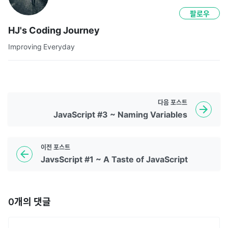
팔로우
HJ's Coding Journey
Improving Everyday
다음
포스트
JavaScript #3 ~ Naming Variables
이전
포스트
JavsScript #1 ~ A Taste of JavaScript
0
개의 댓글