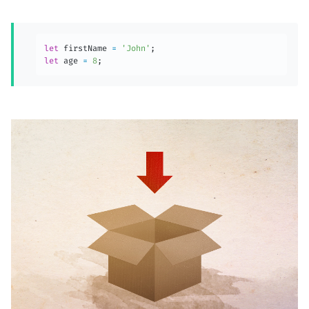
let
 firstName 
=
'John'
;
let
 age 
=
8
;