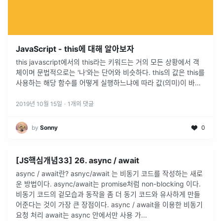
JavaScript - this에 대해 알아보자
this javascript에서의 this라는 키워드는 거의 모든 상황에서 객
체이며 문법적으로는 '나'와는 단어와 비슷하다. this의 값은 this를
사용하는 해당 함수를 어떻게 실행하느냐에 따라 값(의미)이 바뀐
다. this를 실행하는 방식 this는 크게 4가지 방식으로 실행을 하며
각각의 방식에 따라 가리키는 주체가 달라진다. 1. Regular ...
2019년 10월 15일
·
1
개의 댓글
by
Sonny
0
[JS핵심개념33] 26. async / await
async / await란? asnyc/await 는 비동기 코드를 작성하는 새로
운 방법이다. async/await는 promise처럼 non-blocking 이다.
비동기 코드의 겉모습과 동작을 좀 더 동기 코드와 유사하게 만들
어준다는 것이 가장 큰 장점이다. async / await을 이용한 비동기
요청 처리 await는 async 안에서만 사용 가...