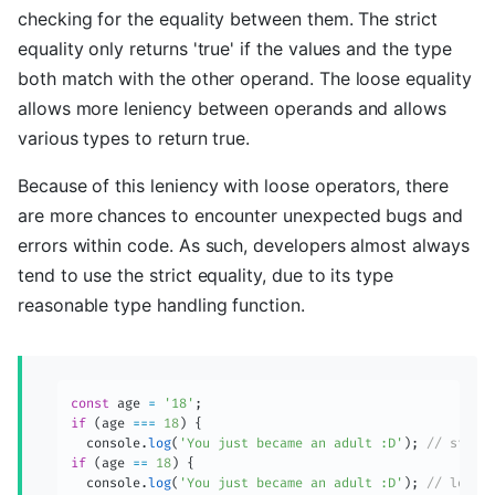
checking for the equality between them. The strict
equality only returns 'true' if the values and the type
both match with the other operand. The loose equality
allows more leniency between operands and allows
various types to return true.
Because of this leniency with loose operators, there
are more chances to encounter unexpected bugs and
errors within code. As such, developers almost always
tend to use the strict equality, due to its type
reasonable type handling function.
const
 age 
=
'18'
;
if
(
age 
===
18
)
{
  console
.
log
(
'You just became an adult :D'
)
;
// stric
if
(
age 
==
18
)
{
  console
.
log
(
'You just became an adult :D'
)
;
// loose