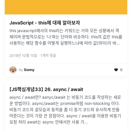
JavaScript - this에 대해 알아보자
this javascript에서의 this라는 키워드는 거의 모든 상황에서 객
체이며 문법적으로는 '나'와는 단어와 비슷하다. this의 값은 this를
사용하는 해당 함수를 어떻게 실행하느냐에 따라 값(의미)이 바뀐
다. this를 실행하는 방식 this는 크게 4가지 방식으로 실행을 하며
각각의 방식에 따라 가리키는 주체가 달라진다. 1. Regular ...
2019년 10월 15일
·
1
개의 댓글
by
Sonny
0
[JS핵심개념33] 26. async / await
async / await란? asnyc/await 는 비동기 코드를 작성하는 새로
운 방법이다. async/await는 promise처럼 non-blocking 이다.
비동기 코드의 겉모습과 동작을 좀 더 동기 코드와 유사하게 만들
어준다는 것이 가장 큰 장점이다. async / await을 이용한 비동기
요청 처리 await는 async 안에서만 사용 가...