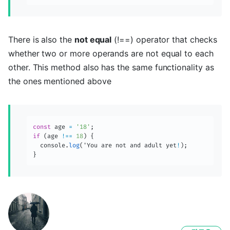
There is also the
not equal
(!==) operator that checks
whether two or more operands are not equal to each
other. This method also has the same functionality as
the ones mentioned above
const
 age 
=
'18'
;
if
(
age 
!==
18
)
{
  console
.
log
(
'You are not and adult yet
!
)
;
}