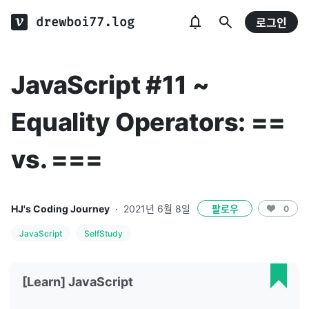
drewboi77.log
로그인
JavaScript #11 ~
Equality Operators: ==
vs. ===
HJ's Coding Journey
·
2021년 6월 8일
팔로우
0
JavaScript
SelfStudy
[Learn] JavaScript