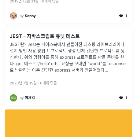
언어이자 객체기반의 스크립트 프로그래밍 언어이며 HTML의 특
2019년 12월 31일
·
0
개의 댓글
정...
by
Sonny
1
JEST - 자바스크립트 유닛 테스트
JEST란? Jest는 페이스북에서 만들어진 테스팅 라이브러리이다.
설치 방법 사용 방법 1. 프로젝트 생성 먼저 간단한 프로젝트를 생
성한다. 위의 명령어를 통해 express 프로젝트를 만들 준비를 한
다. get 메소드 '/hello' url로 요청을 보내면 "world"를 response
로 반환하는 아주 간단한 express 서버가 만들어졌다...
2020년 1월 19일
·
0
개의 댓글
by
이재익
1