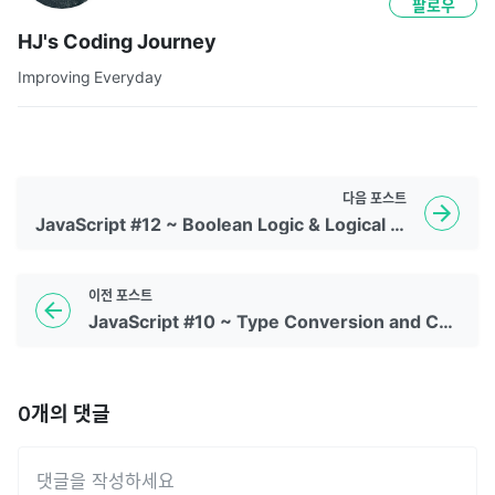
팔로우
HJ's Coding Journey
Improving Everyday
다음
포스트
JavaScript #12 ~ Boolean Logic & Logical Operators
이전
포스트
JavaScript #10 ~ Type Conversion and Coercion
0
개의 댓글