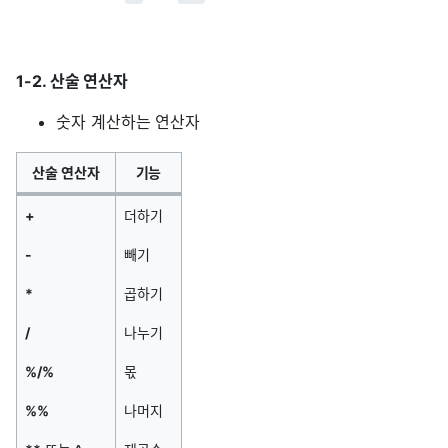
1-2. 산술 연산자
숫자 계산하는 연산자
산술 연산자
기능
+
더하기
-
빼기
*
곱하기
/
나누기
%/%
몫
%%
나머지