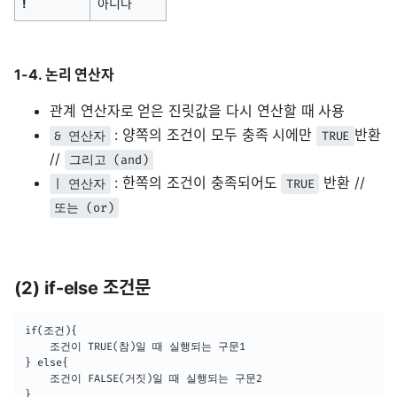
!
아니다
1-4. 논리 연산자
관계 연산자로 얻은 진릿값을 다시 연산할 때 사용
: 양쪽의 조건이 모두 충족 시에만
반환
& 연산자
TRUE
//
그리고 (and)
: 한쪽의 조건이 충족되어도
반환 //
| 연산자
TRUE
또는 (or)
(2) if-else 조건문
if(조건){

	조건이 TRUE(참)일 때 실행되는 구문1

} else{

	조건이 FALSE(거짓)일 때 실행되는 구문2

}