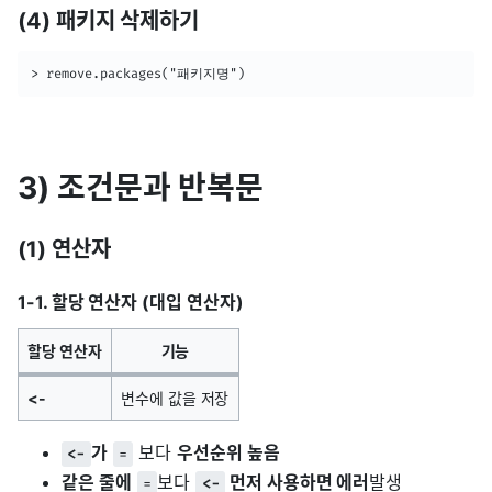
(4) 패키지 삭제하기
> remove.packages("패키지명")
3) 조건문과 반복문
(1) 연산자
1-1. 할당 연산자 (대입 연산자)
할당 연산자
기능
<-
변수에 값을 저장
가
보다
우선순위 높음
<-
=
같은 줄에
보다
먼저 사용하면 에러
발생
=
<-