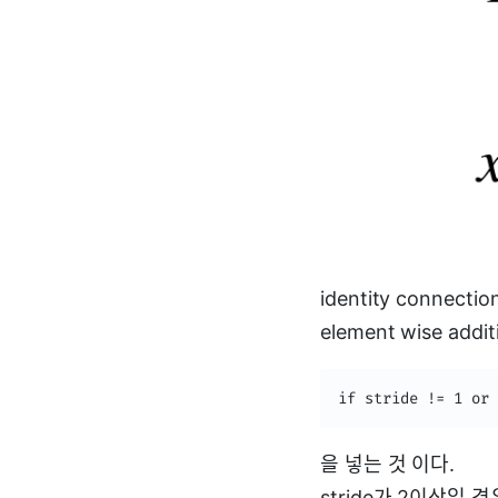
identity connect
element wise a
if stride != 1 or 
을 넣는 것 이다.
stride가 2이상일 