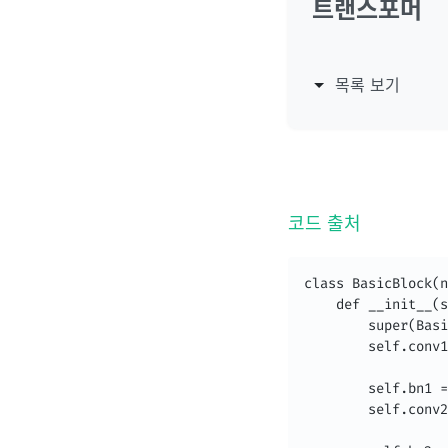
트랜스포머
목록 보기
코드 출처
class BasicBlock(n
    def __init__(s
        super(Basi
        self.conv1
                  
        self.bn1 =
        self.conv2
                  