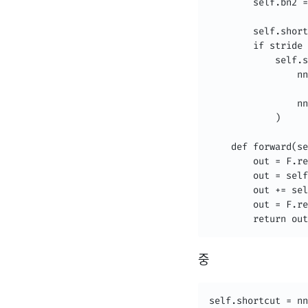
        self.bn2 =
        self.short
        if stride 
            self.s
                nn
                  
                nn
            )

    def forward(se
        out = F.re
        out = self
        out += sel
        out = F.re
        return out
중
self.shortcut = nn