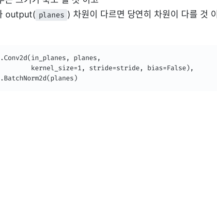
과 output(
) 차원이 다르면 당연히 차원이 다를 것 이
planes
.Conv2d(in_planes, planes,

        kernel_size=1, stride=stride, bias=False),

.BatchNorm2d(planes)