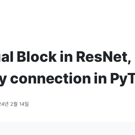
al Block in ResNet,
ty connection in Py
24년 2월 14일