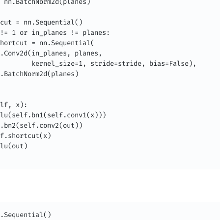
 nn.BatchNorm2d(planes)

cut = nn.Sequential()

!= 1 or in_planes != planes:

hortcut = nn.Sequential(

.Conv2d(in_planes, planes,

        kernel_size=1, stride=stride, bias=False),

.BatchNorm2d(planes)

lf, x):

lu(self.bn1(self.conv1(x)))

.bn2(self.conv2(out))

f.shortcut(x)

lu(out)

.Sequential()
