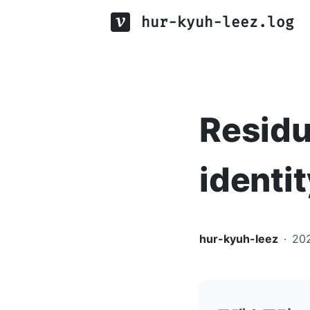
hur-kyuh-leez.log
Residu
identi
hur-kyuh-leez
·
20