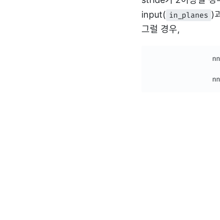
input(
)
in_planes
그럴 경우,
                nn
                  
                nn