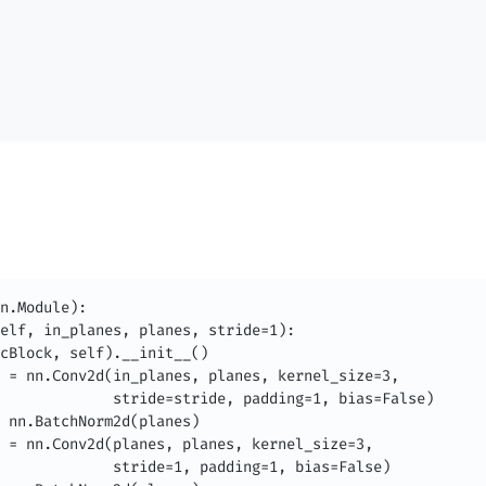
n.Module):

elf, in_planes, planes, stride=1):

cBlock, self).__init__()

 = nn.Conv2d(in_planes, planes, kernel_size=3,

             stride=stride, padding=1, bias=False)

 nn.BatchNorm2d(planes)

 = nn.Conv2d(planes, planes, kernel_size=3,

             stride=1, padding=1, bias=False)
