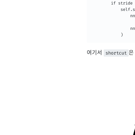
        if stride 
            self.s
                nn
                  
                nn
            )
여기서
은
shortcut