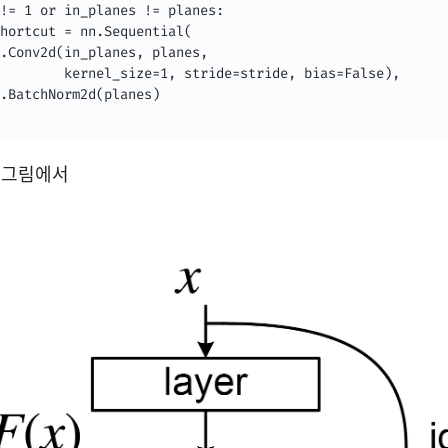
!= 1 or in_planes != planes:

hortcut = nn.Sequential(

.Conv2d(in_planes, planes,

        kernel_size=1, stride=stride, bias=False),

.BatchNorm2d(planes)

 그림에서