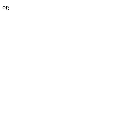
log
log