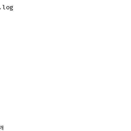
.log
.log
개