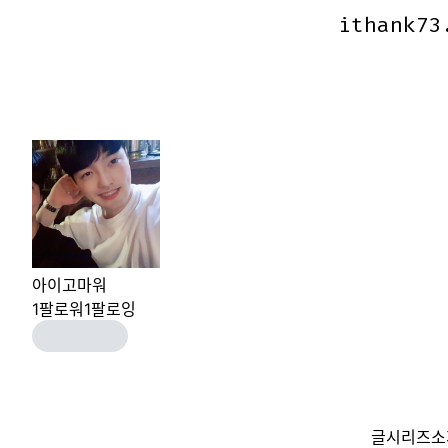
ithank73
ithank73
아이고마워
1
팔로워
1
팔로잉
글
시리즈
소