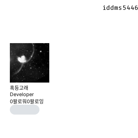
iddms544
iddms544
혹등고래
Developer
0
팔로워
0
팔로잉