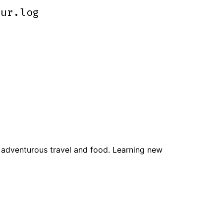
hur.log
hur.log
ve adventurous travel and food. Learning new