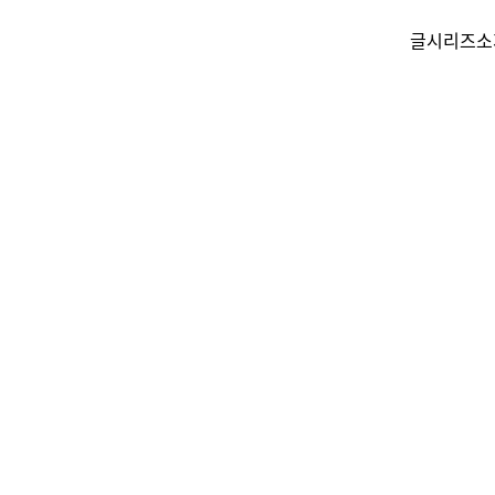
글
시리즈
소