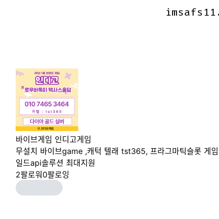
imsafs11
imsafs11
바이브게임 인디고게임
무설치 바이브game ,캐턱 텔래 tst365, 프라그마틱슬롯 게
일드api솔루션 최대지원
2
팔로워
0
팔로잉