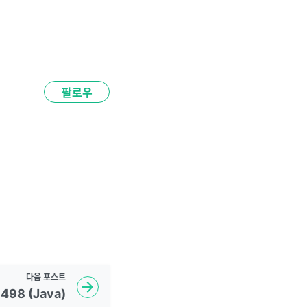
팔로우
다음
포스트
498 (Java)