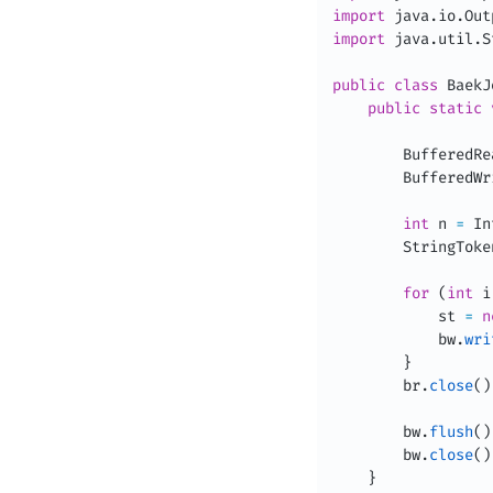
import
java
.
io
.
Out
import
java
.
util
.
S
public
class
BaekJ
public
static
BufferedRe
BufferedWr
int
 n 
=
In
StringToke
for
(
int
 i
            st 
=
n
            bw
.
wri
}
        br
.
close
(
)
        bw
.
flush
(
)
        bw
.
close
(
)
}