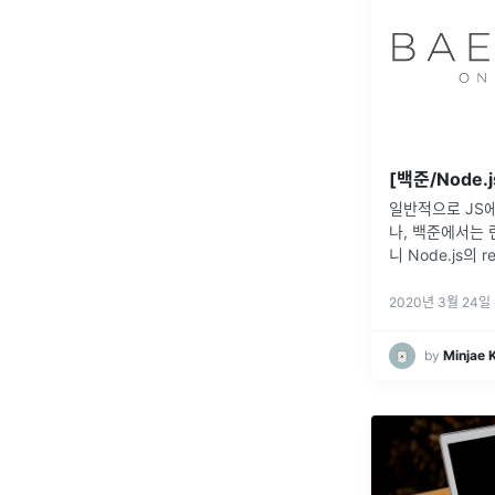
[백준/Node.j
일반적으로 JS에
나, 백준에서는
니 Node.js의 
야했다.소스 코
다.console.l
2020년 3월 24일
출력된다.즉, rl
..
by
Minjae 