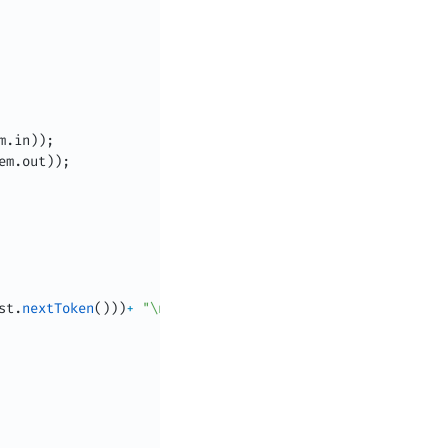
m
.
in
)
)
;
em
.
out
)
)
;
st
.
nextToken
(
)
)
)
+
"\n"
)
;