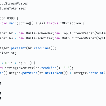
putStreamWriter
;
tringTokenizer
;
oon_8393
{
void
main
(
String
[
]
 args
)
throws
IOException
{
ader
 br 
=
new
BufferedReader
(
new
InputStreamReader
(
Syste
iter
 bw 
=
new
BufferedWriter
(
new
OutputStreamWriter
(
Syst
teger
.
parseInt
(
br
.
readLine
(
)
)
;
nizer
 st
;
 
=
0
;
 i 
<
 n
;
 i
++
)
{
ew
StringTokenizer
(
br
.
readLine
(
)
,
" "
)
;
te
(
(
Integer
.
parseInt
(
st
.
nextToken
(
)
)
+
Integer
.
parseInt
(
;
;
;