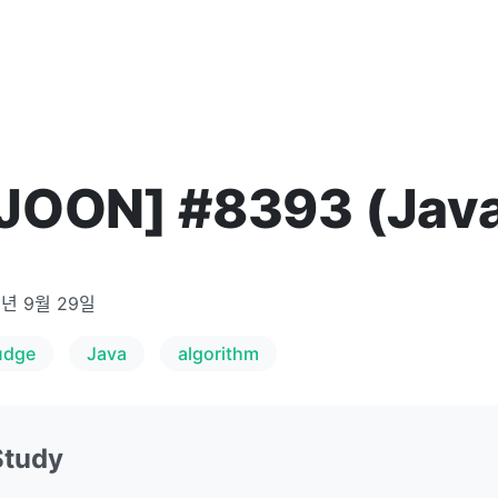
JOON] #8393 (Jav
1년 9월 29일
udge
Java
algorithm
Study