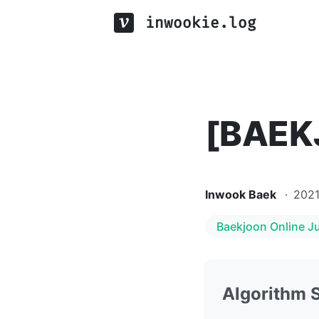
inwookie.log
[BAEK
Inwook Baek
·
202
Baekjoon Online J
Algorithm 