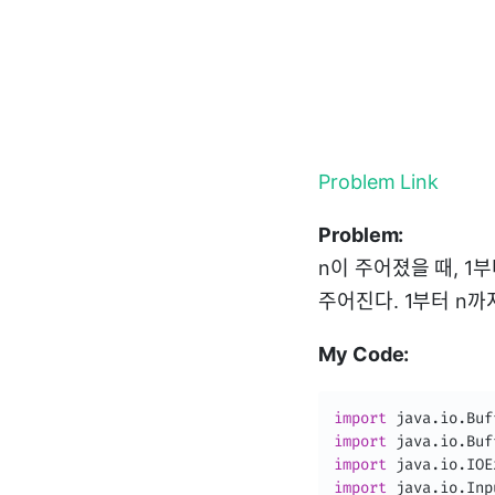
Problem Link
Problem:
n이 주어졌을 때, 1부
주어진다. 1부터 n까
My Code:
import
java
.
io
.
Buf
import
java
.
io
.
Buf
import
java
.
io
.
IOE
import
java
.
io
.
Inp