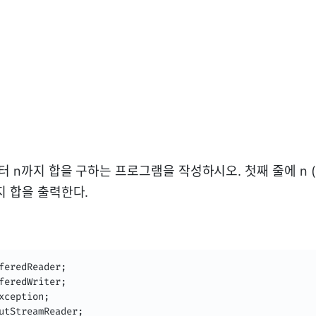
터 n까지 합을 구하는 프로그램을 작성하시오. 첫째 줄에 n (1 ≤
지 합을 출력한다.
feredReader
;
feredWriter
;
xception
;
utStreamReader
;