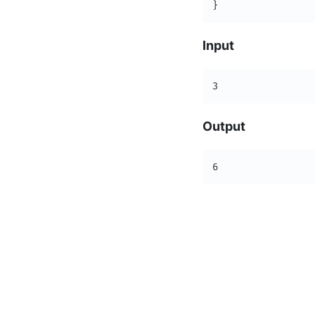
}
Input
3
Output
6