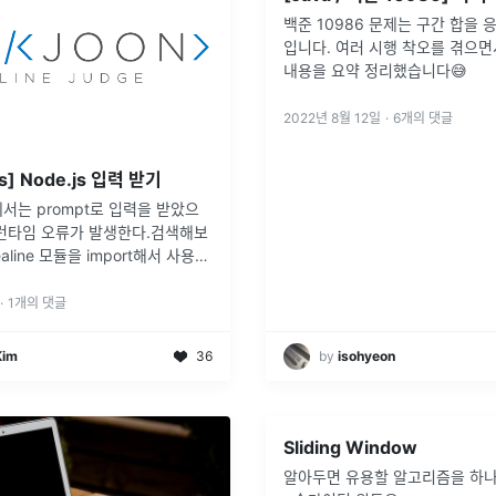
백준 10986 문제는 구간 합을 
입니다. 여러 시행 착오를 겪으면
내용을 요약 정리했습니다😅
2022년 8월 12일
·
6
개의 댓글
s] Node.js 입력 받기
서는 prompt로 입력을 받았으
 런타임 오류가 발생한다.검색해보
realine 모듈을 import해서 사용해
드는 다음과 같
og(answer);에 의해 입력 받은 값이
·
1
개의 댓글
.
Kim
36
by
isohyeon
Sliding Window
알아두면 유용할 알고리즘을 하나 