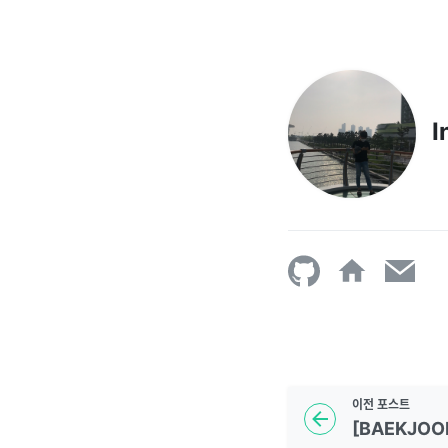
I
이전
포스트
[BAEKJOON