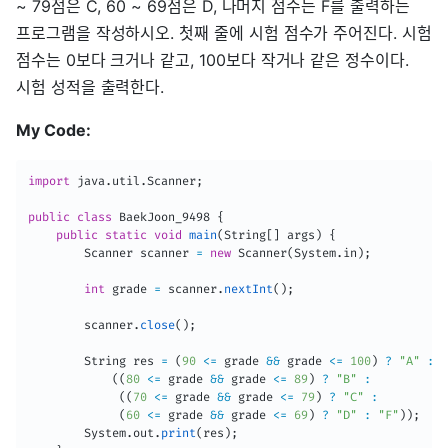
~ 79점은 C, 60 ~ 69점은 D, 나머지 점수는 F를 출력하는
프로그램을 작성하시오. 첫째 줄에 시험 점수가 주어진다. 시험
점수는 0보다 크거나 같고, 100보다 작거나 같은 정수이다.
시험 성적을 출력한다.
My Code:
import
java
.
util
.
Scanner
;
public
class
BaekJoon_9498
{
public
static
void
main
(
String
[
]
 args
)
{
Scanner
 scanner 
=
new
Scanner
(
System
.
in
)
;
int
 grade 
=
 scanner
.
nextInt
(
)
;
        scanner
.
close
(
)
;
String
 res 
=
(
90
<=
 grade 
&&
 grade 
<=
100
)
?
"A"
:
(
(
80
<=
 grade 
&&
 grade 
<=
89
)
?
"B"
:
(
(
70
<=
 grade 
&&
 grade 
<=
79
)
?
"C"
:
(
60
<=
 grade 
&&
 grade 
<=
69
)
?
"D"
:
"F"
)
)
;
System
.
out
.
print
(
res
)
;