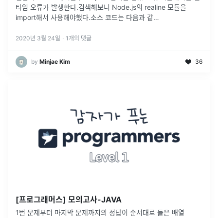
타임 오류가 발생한다.검색해보니 Node.js의 realine 모듈을
import해서 사용해야했다.소스 코드는 다음과 같
다.console.log(answer);에 의해 입력 받은 값이 출력된다.즉,
rl
...
2020년 3월 24일
·
1
개의 댓글
by
Minjae Kim
36
[프로그래머스] 모의고사-JAVA
1번 문제부터 마지막 문제까지의 정답이 순서대로 들은 배열