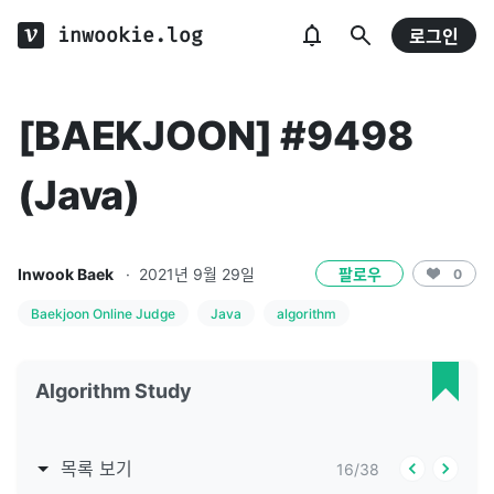
inwookie.log
로그인
[BAEKJOON] #9498
(Java)
Inwook Baek
·
2021년 9월 29일
팔로우
0
Baekjoon Online Judge
Java
algorithm
Algorithm Study
목록 보기
16
/
38