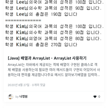
[Java] 배열과 ArrayList - ArrayList 사용하기
ArrayList는 자바에서 제공되는 객체 배열이 구현된 클래스로 객
체 배열을 사용하는데 필요한 여러 메서드들이 구현되 어있어서 사
용하는데 편의를 제공합니다주요 메서드 알아보기배열을 입력하고
값을 출력해보기.1번 : ArrayList 클래스를 사용하기 위해 list인
스
...
2020년 8월 27일
·
0
개의 댓글
by
나영원
0