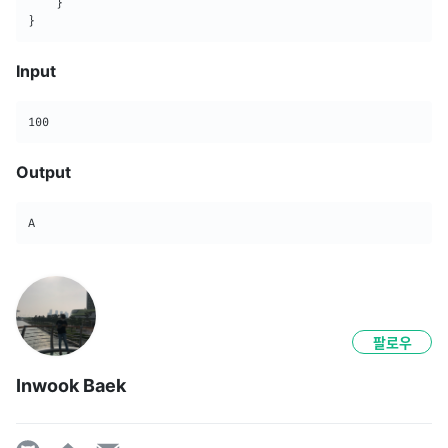
}
}
Input
100
Output
A
팔로우
Inwook Baek