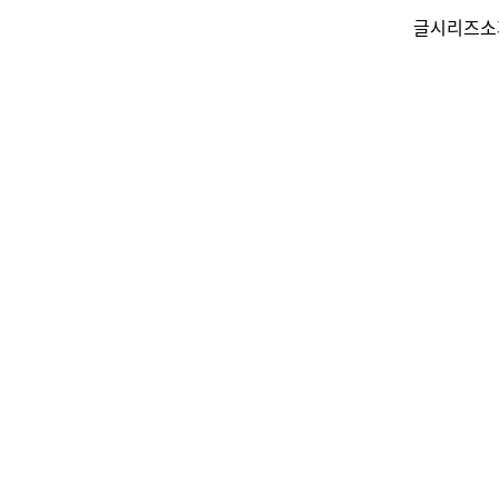
글
시리즈
소