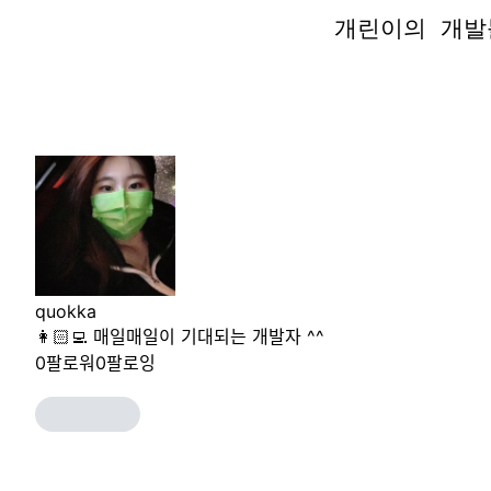
개린이의 개발
개린이의 개발
quokka
👩🏻‍💻 매일매일이 기대되는 개발자 ^^
0
팔로워
0
팔로잉