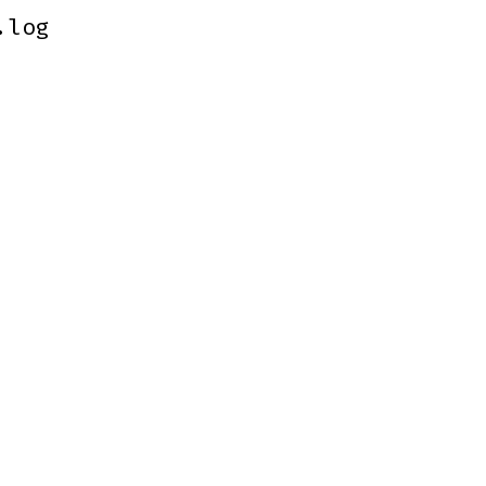
.log
.log