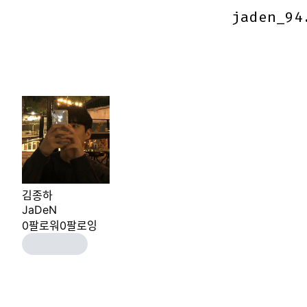
jaden_94
jaden_94
김종하
JaDeN
0
팔로워
0
팔로잉