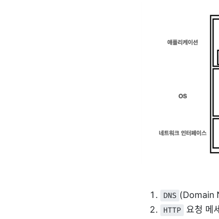
(Domain
DNS
요청 메
HTTP