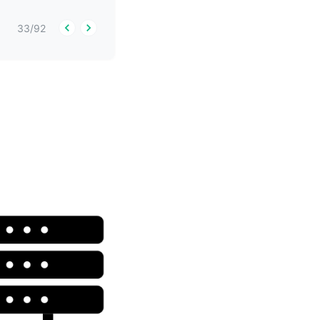
33
/
92