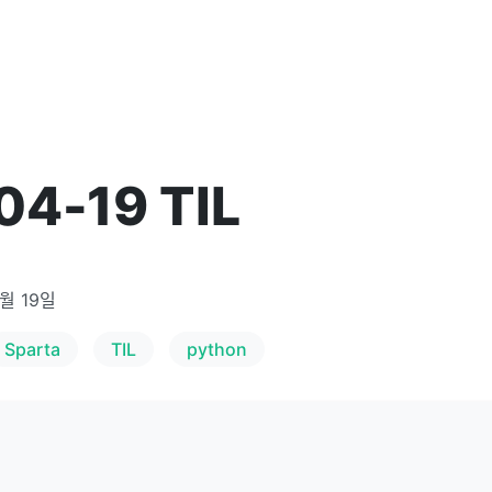
04-19 TIL
4월 19일
Sparta
TIL
python