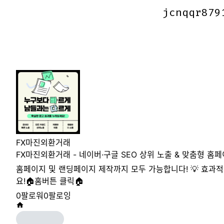
jcnqqr879
jcnqqr879
FX마진외환거래
FX마진외환거래 - 네이버·구글 SEO 상위 노출 & 맞춤형 홈페이
홈페이지 및 랜딩페이지 제작까지 모두 가능합니다! 💡 효과
요!🏠홈버튼 클릭🏠
0
팔로워
0
팔로잉