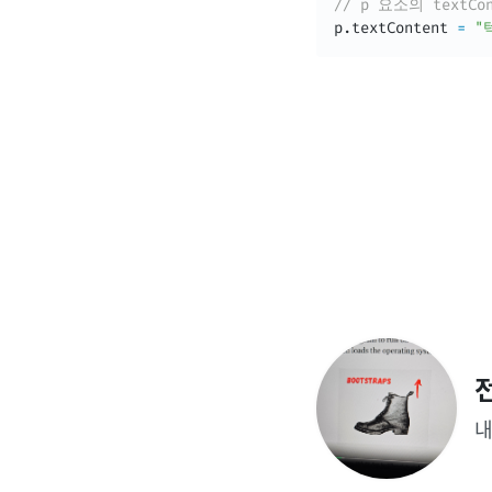
// p 요소의 textC
p
.
textContent 
=
"
내