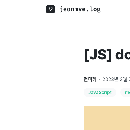
jeonmye.log
[JS] 
전미혜
·
2023년 3월 
JavaScript
m