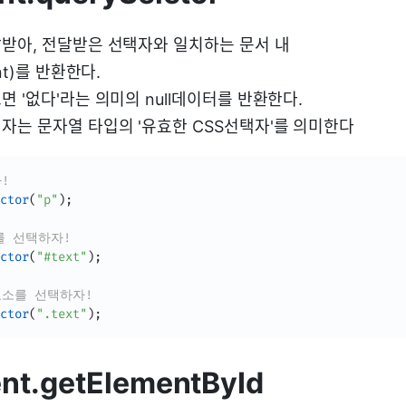
받아, 전달받은 선택자와 일치하는 문서 내
nt)를 반환한다.
 '없다'라는 의미의 null데이터를 반환한다.
자는 문자열 타입의 '유효한 CSS선택자'를 의미한다
!
ctor
(
"p"
)
;
소를 선택하자!
ctor
(
"#text"
)
;
 요소를 선택하자!
ctor
(
".text"
)
;
nt.getElementById