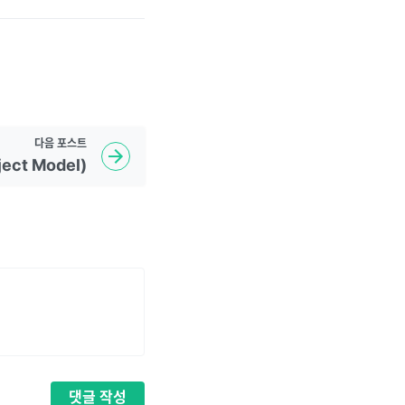
다음
포스트
ect Model)
댓글
작성