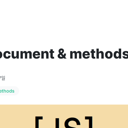
document & method
7일
ethods