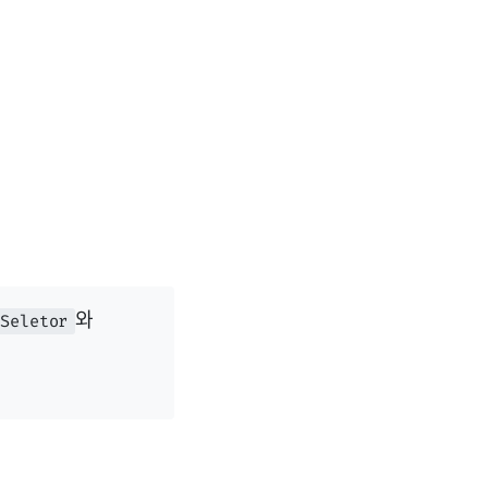
와
Seletor