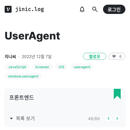
jinic.log
로그인
UserAgent
지니씨
·
2022년 12월 7일
팔로우
0
JavaScript
browser
iOS
useragent
window.useragent
프론트엔드
목록 보기
48
/
86