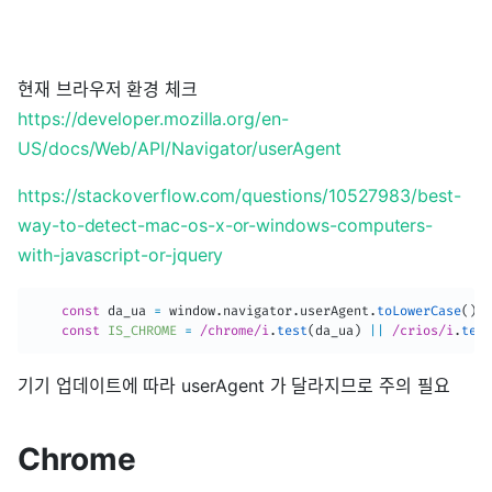
현재 브라우저 환경 체크
https://developer.mozilla.org/en-
US/docs/Web/API/Navigator/userAgent
https://stackoverflow.com/questions/10527983/best-
way-to-detect-mac-os-x-or-windows-computers-
with-javascript-or-jquery
const
 da_ua 
=
 window
.
navigator
.
userAgent
.
toLowerCase
(
)
;
const
IS_CHROME
=
/chrome/i
.
test
(
da_ua
)
||
/crios/i
.
test
기기 업데이트에 따라 userAgent 가 달라지므로 주의 필요
Chrome